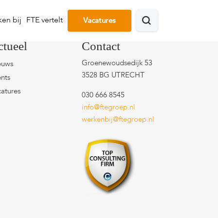
en bij
FTE vertelt
Vacatures
ctueel
Contact
Groenewoudsedijk 53
euws
3528 BG UTRECHT
nts
atures
030 666 8545
info@ftegroep.nl
werkenbij@ftegroep.nl