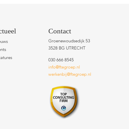
ctueel
Contact
Groenewoudsedijk 53
euws
3528 BG UTRECHT
nts
atures
030 666 8545
info@ftegroep.nl
werkenbij@ftegroep.nl