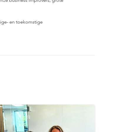
onze business improvers, grote
dige- en toekomstige