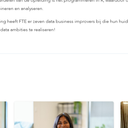
derdelen van de opleiding is het programmeren in R, waardoor 
neren en analyseren.
ing heeft FTE er zeven data business improvers bij die hun hui
ata ambities te realiseren!