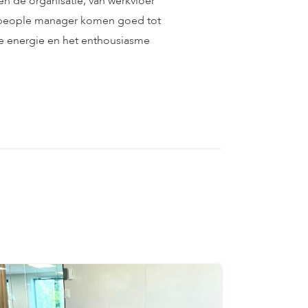
en de organisatie, van werkvloer
s people manager komen goed tot
. De energie en het enthousiasme