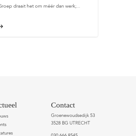
Groep draait het om méér dan werk;...
ctueel
Contact
Groenewoudsedijk 53
euws
3528 BG UTRECHT
nts
atures
030 666 8545