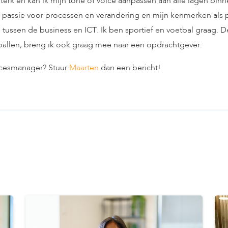
erk en kan ik mijn tone of voice aanpassen aan alle lagen binn
n passie voor processen en verandering en mijn kenmerken al
ijn tussen de business en ICT. Ik ben sportief en voetbal graag
etballen, breng ik ook graag mee naar een opdrachtgever.
ocesmanager? Stuur
Maarten
dan een bericht!